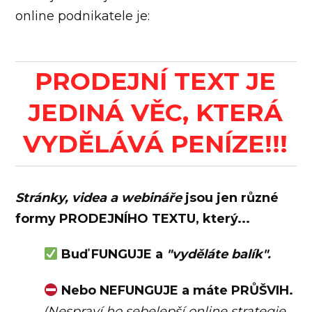
online podnikatele je:
PRODEJNÍ TEXT JE
JEDINÁ VĚC, KTERÁ
VYDĚLÁVÁ PENÍZE!!!
Stránky, videa a webináře
jsou jen různé
formy PRODEJNÍHO TEXTU, který...
Buď FUNGUJE a
"vyděláte balík".
Nebo NEFUNGUJE a máte PRŮŠVIH.
(Nespraví ho sebelepší online strategie,