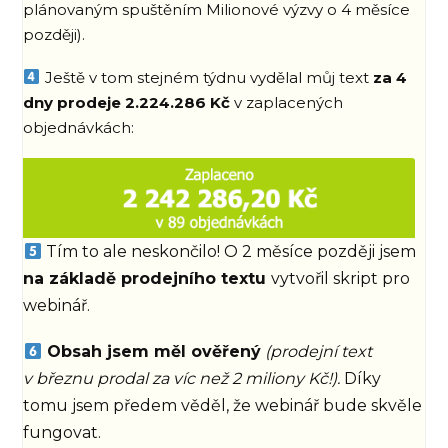
plánovaným spuštěním Milionové výzvy o 4 měsíce
později).
Ještě v tom stejném týdnu vydělal můj text
za
4
dny prodeje 2.224.286 Kč
v zaplacených
objednávkách:
Tím to ale neskončilo! O 2 měsíce později jsem
na základě prodejního textu
vytvořil skript pro
webinář.
Obsah jsem měl ověřený
(prodejní text
v březnu prodal za víc než 2 miliony Kč!).
Díky
tomu jsem předem věděl, že webinář bude skvěle
fungovat.