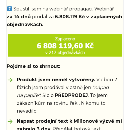
Spustil jsem na webinář propagaci. Webinář
za 14 dnů
prodal za
6.808.119 Kč v zaplacených
objednávkách.
Pojďme si to shrnout:
Produkt jsem neměl vytvořený.
V obou 2
fázích jsem prodával vlastně jen
"nápad
na papíře"
. Šlo o
PŘEDPRODEJ
. To jsem
zákazníkům na rovinu řekl. Nikomu to
nevadilo.
Napsat prodejní text k Milionové výzvě mi
zabralo 3 dny.
Předělat hotový text