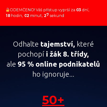
ODEMČENO! Váš přístup vyprší za
0
3
dní
6
1
8
hodin
0
2
minut
2
sekund
Odhalte
tajemství,
které
pochopí
i žák 8. třídy,
ale
95 % online podnikatelů
ho ignoruje...
50+