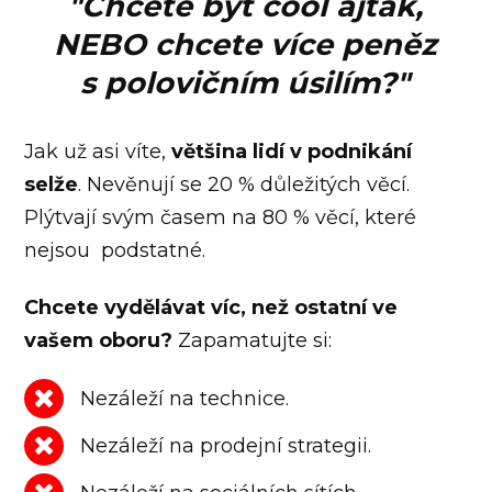
"
Chcete být cool ajťák,
NEBO chcete více peněz
s polovičním úsilím?"
Jak už asi víte,
většina lidí
v podnikání
selže
. Nevěnují se 20 % důležitých věcí.
Plýtvají svým časem na 80 % věcí, které
nejsou podstatné.
Chcete vydělávat víc, než ostatní ve
vašem oboru?
Zapamatujte si:
Nezáleží na technice.
Nezáleží na prodejní strategii.