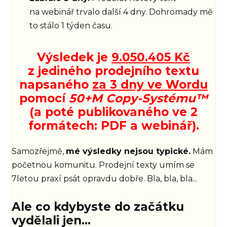
na webinář trvalo další 4 dny. Dohromady mě
to stálo 1 týden času.
Výsledek je
9.050.405 Kč
z jediného prodejního textu
napsaného
za 3 dny ve Wordu
pomocí
50+M Copy-Systému™
(a poté publikovaného ve 2
formátech: PDF a webinář).
Samozřejmě,
mé výsledky nejsou typické.
Mám
početnou komunitu. Prodejní texty umím se
7letou praxí psát opravdu dobře. Bla, bla, bla...
Ale co kdybyste do začátku
vydělali jen...