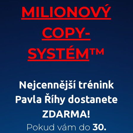
MILIONOVÝ
COPY-
SYSTÉM
™
Nejcennější trénink
Pavla Říhy dostanete
ZDARMA!
Pokud vám do
30.