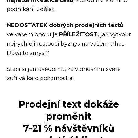
nejlepší investice času
, kterou lze v online
podnikání udělat.
NEDOSTATEK dobrých prodejních textů
ve vašem oboru je
PŘÍLEŽITOST,
jak vytvořit
nejrychleji rostoucí byznys na vašem trhu...
Dává to smysl?
Stačí si jen uvědomit, že v dnešním světě
zuří válka o pozornost a...
Prodejní text dokáže
proměnit
7-21 % návštěvníků