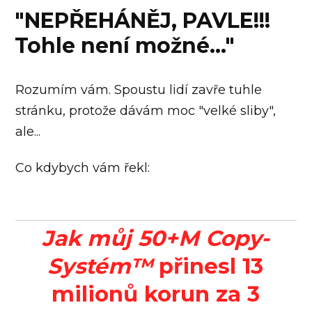
"NEPŘEHÁNĚJ, PAVLE!!!
Tohle není možné..."
Rozumím vám. Spoustu lidí zavře tuhle
stránku, protože dávám moc "velké sliby",
ale...
Co kdybych vám řekl:
Jak můj 50+M Copy-
Systém™
přinesl
13
milionů korun za 3