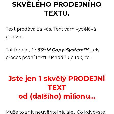
SKVĚLÉHO PRODEJNÍHO
TEXTU.
Text prodává za vás. Text vám vydělává
peníze...
Faktem je, že
50+M Copy-Systém™
, celý
proces psaní textu usnadňuje tak, že...
Jste jen 1 skvělý PRODEJNÍ
TEXT
od (dalšího) milionu...
Může to znít neuvěřitelně, ale... Co kdybyste