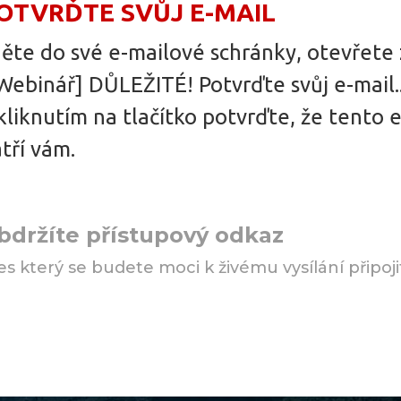
OTVRĎTE SVŮJ E-MAIL
ěte do své e-mailové schránky, otevřete
Webinář] DŮLEŽITÉ! Potvrďte svůj e-mail..
kliknutím na tlačítko potvrďte, že tento 
tří vám.
bdržíte přístupový odkaz
es který se budete moci k živému vysílání připoji