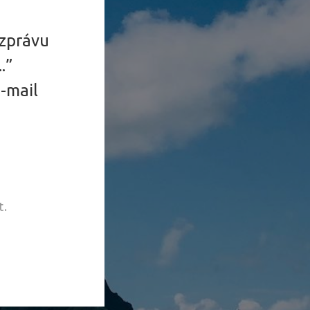
 zprávu
.”
e-mail
t.