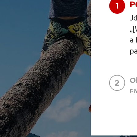
P
1
Jd
„[
a 
pa
O
2
Př