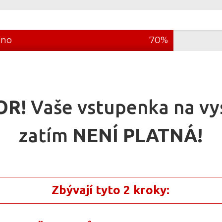
eno
70%
OR!
Vaše vstupenka na vys
zatím
NENÍ PLATNÁ!
Zbývají tyto 2 kroky: