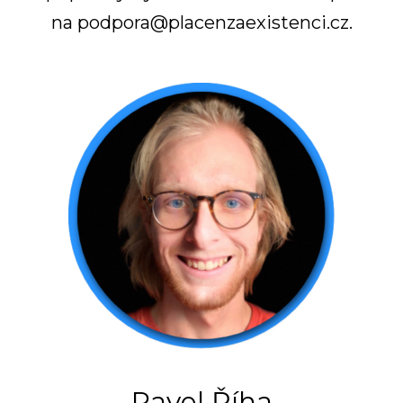
na
podpora@placenzaexistenci.cz
.
Pavel Říha