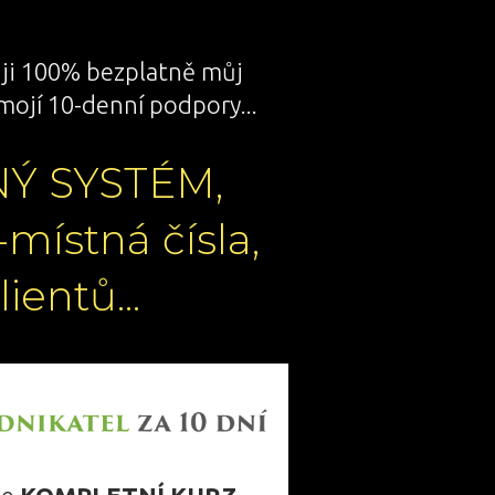
ji 100% bezplatně můj
mojí 10-denní podpory...
NÝ SYSTÉM,
-místná čísla,
ientů...