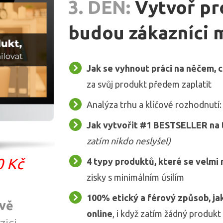
3. DEN:
Vytvoř pr
budou zákazníci 
Jak se vyhnout práci na něčem, 
za svůj produkt předem zaplatit
Analýza trhu a klíčové rozhodnutí
Jak vytvořit #1 BESTSELLER na 
zatím nikdo neslyšel)
0 Kč
4 typy produktů, které se velmi 
zisky s minimálním úsilím
100% etický a férový způsob, j
ivě
online
, i když zatím žádný produk