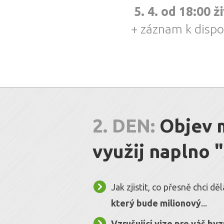
5. 4. od 18:00 ž
+ záznam k dispo
2. DEN:
Objev m
využij naplno 
Jak zjistit, co přesně chci děl
který bude milionový
...
Vzrušující vize pro váš by