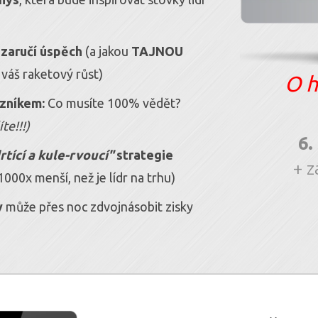
ezaručí úspěch
(a jakou
TAJNOU
 váš raketový růst)
O h
zníkem:
Co musíte 100% vědět?
te!!!)
6.
tící a
kule-rvoucí"
strategie
+ z
000x menší, než je lídr na trhu)
y
může přes noc zdvojnásobit zisky