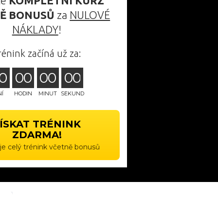
te
KOMPLETNÍ KURZ
Ě BONUSŮ
za
NULOVÉ
NÁKLADY
!
rénink začíná už za:
0
0
0
0
0
0
0
NÍ
HODIN
MINUT
SEKUND
ÍSKAT TRÉNINK
ZDARMA!
e celý trénink včetně bonusů