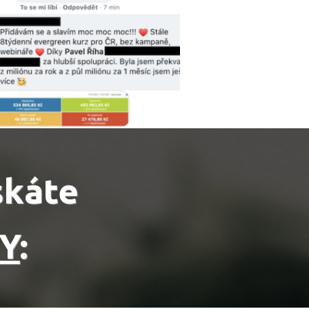
ískáte
Y
: