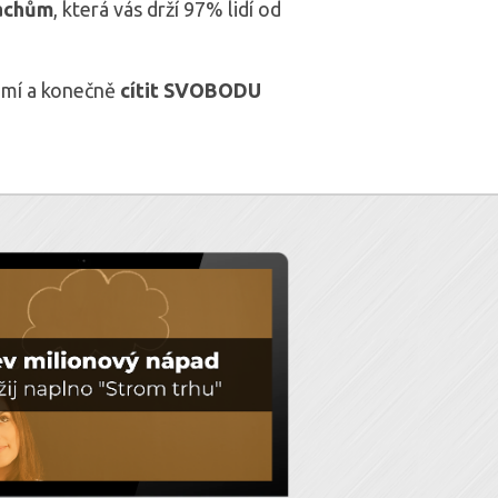
rachům
, která vás drží 97% lidí od
omí a konečně
cítit SVOBODU