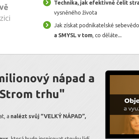
Technika, jak efektivně čelit st
ivě
vysněného života
zici
Jak získat podnikatelské sebevěd
a SMYSL v tom
, co děláte...
ilionový nápad a
"Strom trhu"
at, a
nalézt svůj “VELKÝ NÁPAD”,
znys
, která bude inspirovat stovky lidí