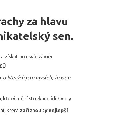
achy za hlavu
nikatelský sen.
 a získat pro svůj záměr
ĚZŮ
, o kterých jste mysleli, že jsou
a
, který mění stovkám lidí životy
ní, která
zaříznou ty nejlepší