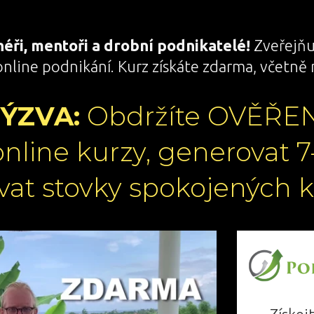
néři, mentoři a drobní podnikatelé!
Zveřejňu
online podnikání. Kurz získáte zdarma, včetně 
VÝZVA:
Obdržíte OVĚŘE
online kurzy, generovat 7
vat stovky spokojených kl