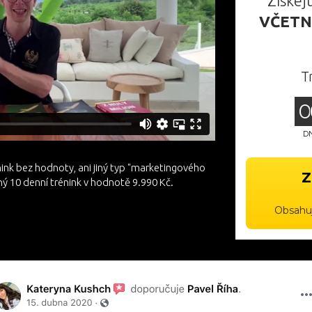
Získej
VČETN
T
0
D
nink bez hodnoty, ani jiný typ "marketingového
Z
ý 10 denní trénink v hodnotě 9.990 Kč.
Obsahuj