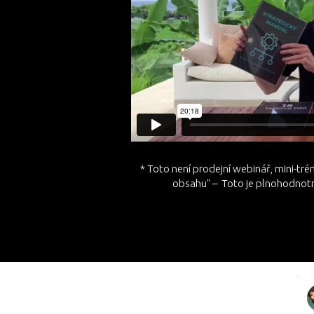
* Toto není prodejní webinář, mini-tré
obsahu" – Toto je plnohodnotn