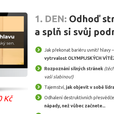
1. DEN:
Odhoď str
a splň si svůj pod
Jak překonat bariéru uvnitř hlavy –
vytrvalost OLYMPIJSKÝCH VÍT
Rozpoznání silných stránek
(těch
vaší slabinou!)
Tajemství,
jak objevit v sobě lídr
0 Kč
Odhalení destruktivních přesvědče
nápady, než vůbec začnete...