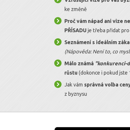
ke změně
Proč vám nápad ani vize n
PŘÍSADU
je třeba přidat pro
Seznámení s ideálním záka
(Nápověda: Není to, co myslí
Málo známá
"konkurenci-dr
růstu
(dokonce i pokud jste 1
Jak vám
správná volba cen
z byznysu