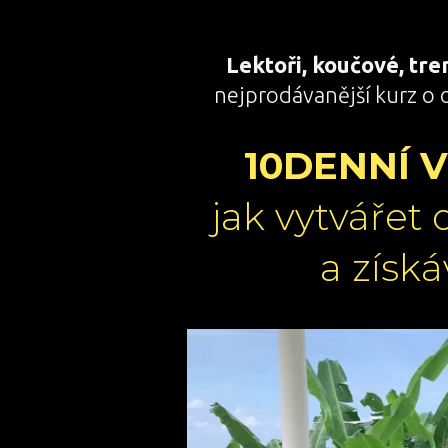
Lektoři, koučové, tre
nejprodávanější kurz o 
10DENNÍ 
jak vytvářet 
a získá