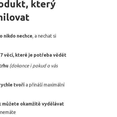
odukt, který
milovat
co nikdo nechce
, a nechat si
:
7 věcí, které je potřeba vědět
trhu
(dokonce i pokud o vás
rychle tvoří
a přináší maximální
ak můžete okamžitě vydělávat
t nemáte