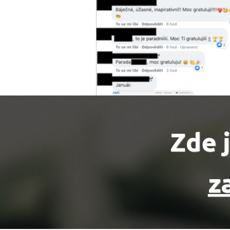
Zde j
z