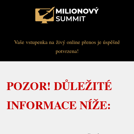
Vaše vstupenka na živý online přenos je úspěšně
potvrzena!
POZOR! DŮLEŽITÉ
INFORMACE NÍŽE: