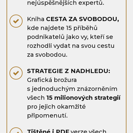
nejúspěšnějších expertů.
Kniha
CESTA ZA SVOBODOU,
kde najdete 15 příběhů
podnikatelů jako vy, kteří se
rozhodli vydat na svou cestu
za svobodou.
STRATEGIE Z NADHLEDU:
Grafická brožura
s jednoduchým znázorněním
všech
15 milionových strategií
pro jejich okamžité
připomenutí.
Tištěné i PDF
verze všech