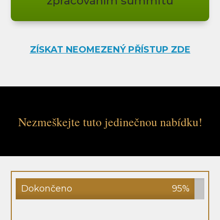
zpracováním summitu
ZÍSKAT NEOMEZENÝ PŘÍSTUP ZDE
Nezmeškejte tuto jedinečnou nabídku!
Dokončeno
95%