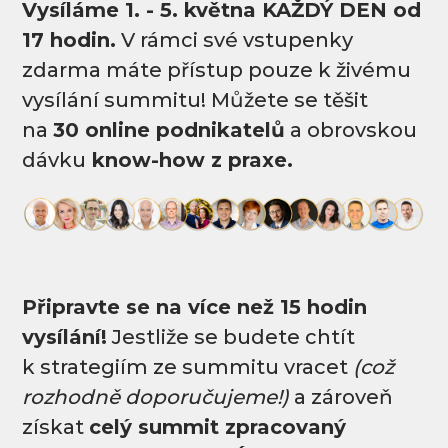
Vysíláme 1. - 5. května KAŽDÝ DEN od
17 hodin.
V rámci své vstupenky
zdarma máte přístup pouze k živému
vysílání summitu! Můžete se těšit
na
30 online podnikatelů
a obrovskou
dávku
know-how z praxe.
Připravte se na více než 15 hodin
vysílání!
Jestliže se budete chtít
k strategiím ze summitu vracet
(což
rozhodně doporučujeme!)
a zároveň
získat
celý summit zpracovaný